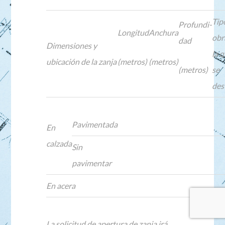
Tip
Profundi-
Longitud
Anchura
obr
dad
Dimensiones y
la 
ubicación de la zanja
(metros)
(metros)
(metros)
se
des
Pavimentada
En
calzada
Sin
pavimentar
En acera
La solicitud de apertura de zanja irá