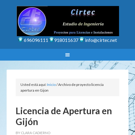
696096111
918011637
info@cirtec.net
Usted está aquí:
Inicio
/
Archivo de proyecto licencia
apertura en Gijon
Licencia de Apertura en
Gijón
BY
CLARA CADIERNO