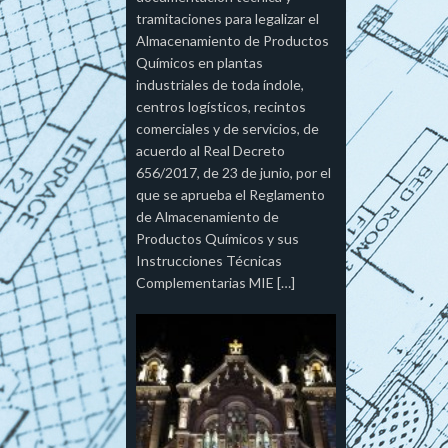
tramitaciones para legalizar el
Almacenamiento de Productos
Químicos en plantas
industriales de toda índole,
centros logísticos, recintos
comerciales y de servicios, de
acuerdo al Real Decreto
656/2017, de 23 de junio, por el
que se aprueba el Reglamento
de Almacenamiento de
Productos Químicos y sus
Instrucciones Técnicas
Complementarias MIE […]