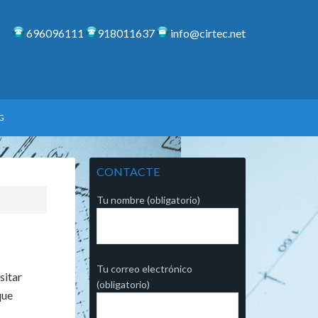
696096111
918011637
info@cirtec.net
G
CONTACTE
Tu nombre (obligatorio)
Tu correo electrónico
sitar
(obligatorio)
que