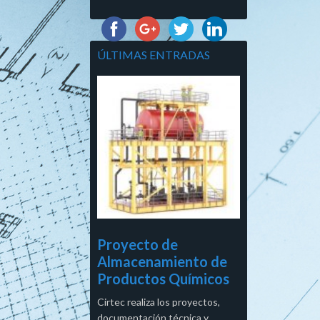
ÚLTIMAS ENTRADAS
Proyecto de
Almacenamiento de
Productos Químicos
Cirtec realiza los proyectos,
documentación técnica y