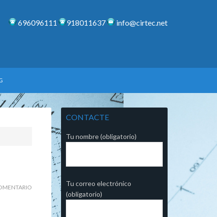
696096111
918011637
info@cirtec.net
G
CONTACTE
Tu nombre (obligatorio)
Tu correo electrónico
OMENTARIO
(obligatorio)