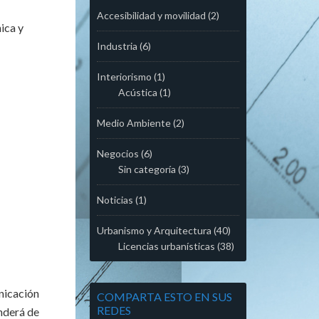
Accesibilidad y movilidad
(2)
ica y
Industria
(6)
Interiorismo
(1)
Acústica
(1)
Medio Ambiente
(2)
Negocios
(6)
Sin categoría
(3)
Noticias
(1)
Urbanismo y Arquitectura
(40)
Licencias urbanísticas
(38)
nicación
COMPARTA ESTO EN SUS
REDES
enderá de