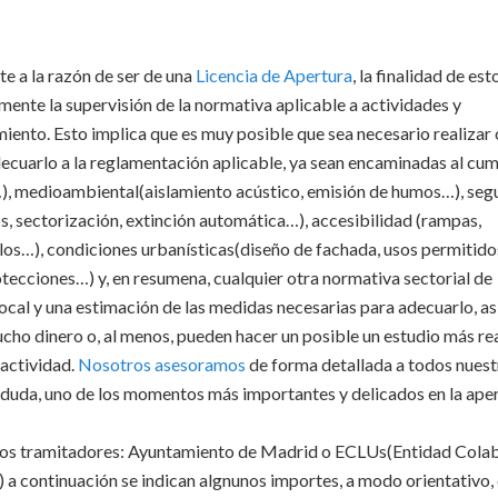
e a la razón de ser de una
Licencia de Apertura
, la finalidad de est
ente la supervisión de la normativa aplicable a actividades y
iento. Esto implica que es muy posible que sea necesario realizar
adecuarlo a la reglamentación aplicable, ya sean encaminadas al cu
…), medioambiental(aislamiento acústico, emisión de humos…), seg
s, sectorización, extinción automática…), accesibilidad (rampas,
llos…), condiciones urbanísticas(diseño de fachada, usos permitido
rotecciones…) y, en resumena, cualquier otra normativa sectorial de
local y una estimación de las medidas necesarias para adecuarlo, a
cho dinero o, al menos, pueden hacer un posible un estudio más rea
 actividad.
Nosotros asesoramos
de forma detallada a todos nuest
in duda, uno de los momentos más importantes y delicados en la ape
smos tramitadores: Ayuntamiento de Madrid o ECLUs(Entidad Cola
) a continuación se indican algnunos importes, a modo orientativo, 