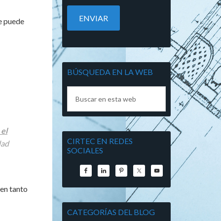
e puede
BÚSQUEDA EN LA WEB
 el
CIRTEC EN REDES
dad
SOCIALES
 en tanto
CATEGORÍAS DEL BLOG