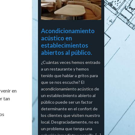
Acondicionamiento
acústico en
establecimientos
abiertos al público.
¿Cuántas veces hemos entrado
a un restaurante y hemos
tenido que hablar a gritos para
que se nos escuche? El
acondicionamiento acústico de
rvenir en
un establecimiento abierto al
er tan
público puede ser un factor
determinante en el confort de
ros
los clientes que visiten nuestro
local. Desgraciadamente, no es
un problema que tenga una