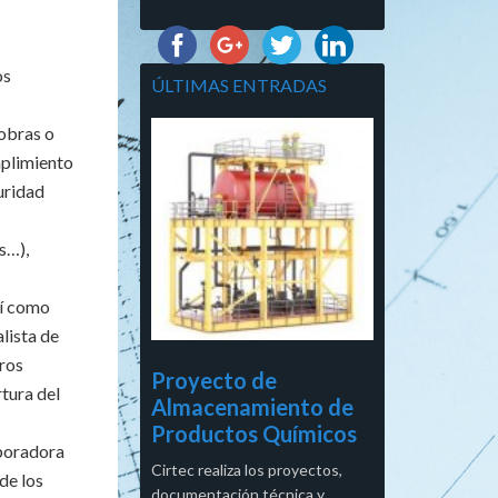
os
ÚLTIMAS ENTRADAS
 obras o
mplimiento
uridad
s…),
sí como
lista de
ros
Proyecto de
rtura del
Almacenamiento de
Productos Químicos
boradora
Cirtec realiza los proyectos,
de los
documentación técnica y