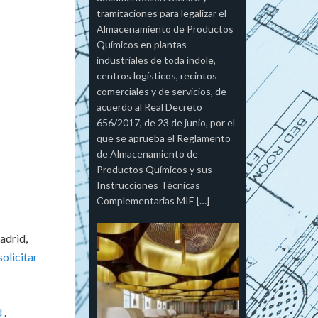
tramitaciones para legalizar el
Almacenamiento de Productos
Químicos en plantas
industriales de toda índole,
centros logísticos, recintos
comerciales y de servicios, de
acuerdo al Real Decreto
656/2017, de 23 de junio, por el
que se aprueba el Reglamento
de Almacenamiento de
Productos Químicos y sus
Instrucciones Técnicas
Complementarias MIE […]
adrid,
solicitar
d
.