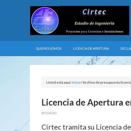
QUIENES SOMOS
LICENCIA DE APERTURA
DECLA
Usted está aquí:
Inicio
/
Archivo de presupuesto licenci
Licencia de Apertura 
BY
DAVID
Cirtec tramita su Licencia d