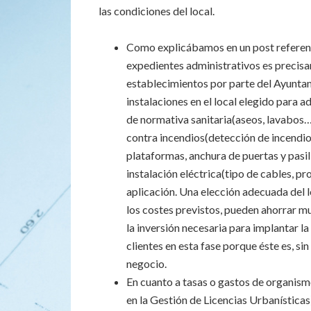
las condiciones del local.
Como explicábamos en un post referent
expedientes administrativos es precisam
establecimientos por parte del Ayuntam
instalaciones en el local elegido para 
de normativa sanitaria(aseos, lavabos
contra incendios(detección de incendio
plataformas, anchura de puertas y pasi
instalación eléctrica(tipo de cables, p
aplicación. Una elección adecuada del 
los costes previstos, pueden ahorrar mu
la inversión necesaria para implantar la
clientes en esta fase porque éste es, s
negocio.
En cuanto a tasas o gastos de organi
en la Gestión de Licencias Urbanísticas