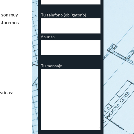
s son muy
Tu telefono (obligatorio)
 estaremos
Asunto
Tu mensaje
sticas: