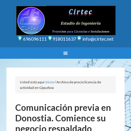
696096111
918011637
info@cirtec.net
Usted está aquí:
Inicio
/
Archivo de precio licencia de
actividad en Gipuzkoa
Comunicación previa en
Donostia. Comience su
negocio respaldado