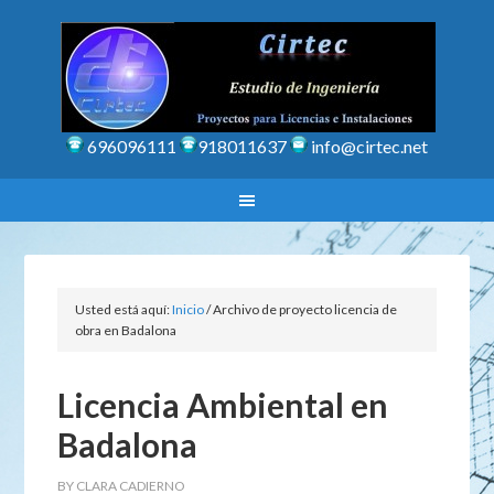
696096111
918011637
info@cirtec.net
Usted está aquí:
Inicio
/
Archivo de proyecto licencia de
obra en Badalona
Licencia Ambiental en
Badalona
BY
CLARA CADIERNO