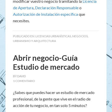
modificar vuestro negocio tramitando la
Licencia
de Apertura
,
Declaración Responsable
o
Autorización de Instalación específica
que
necesites.
PUBLICADO EN:
LICENCIAS URBANÍSTICAS
,
NEGOCIOS
,
URBANISMO Y ARQUITECTURA
Abrir negocio-Guía
Estudio de mercado
BY
DAVID
1 COMENTARIO
¿Sabes que puedes hacer un estudio de mercado
profesional, de la gente que vive en el radio de
acción de tu negocio, en tan solo 5 minutos?