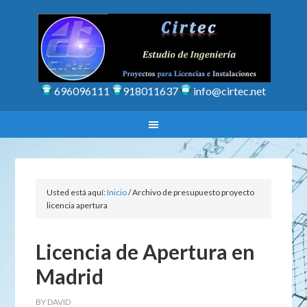
696096111
918011637
info@cirtec.net
Usted está aquí:
Inicio
/
Archivo de presupuesto proyecto
licencia apertura
Licencia de Apertura en
Madrid
BY
DAVID