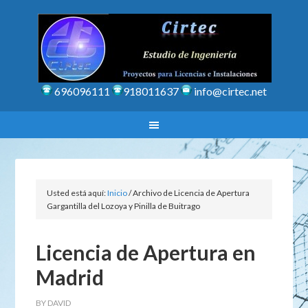
696096111
918011637
info@cirtec.net
Usted está aquí:
Inicio
/
Archivo de Licencia de Apertura
Gargantilla del Lozoya y Pinilla de Buitrago
Licencia de Apertura en
Madrid
BY
DAVID