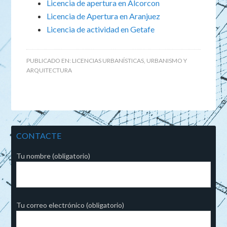
Licencia de apertura en Alcorcon
Licencia de Apertura en Aranjuez
Licencia de actividad en Getafe
PUBLICADO EN:
LICENCIAS URBANÍSTICAS
,
URBANISMO Y
ARQUITECTURA
CONTACTE
Tu nombre (obligatorio)
Tu correo electrónico (obligatorio)