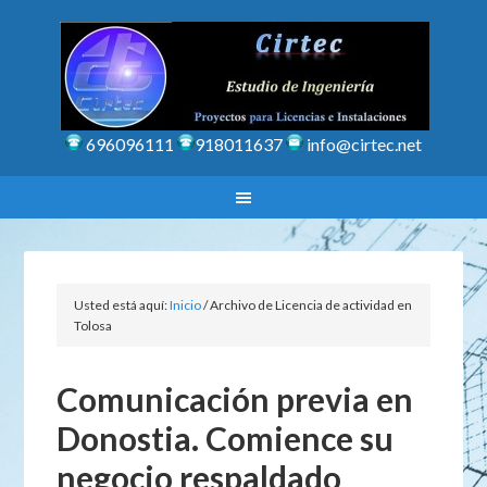
696096111
918011637
info@cirtec.net
Usted está aquí:
Inicio
/
Archivo de Licencia de actividad en
Tolosa
Comunicación previa en
Donostia. Comience su
negocio respaldado