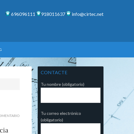
696096111
918011637
info@cirtec.net
G
CONTACTE
Tu nombre (obligatorio)
Tu correo electrónico
COMENTARIO
(obligatorio)
cia