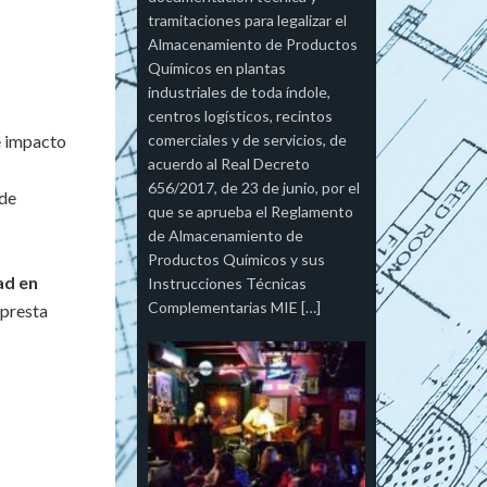
tramitaciones para legalizar el
Almacenamiento de Productos
Químicos en plantas
industriales de toda índole,
centros logísticos, recintos
e impacto
comerciales y de servicios, de
acuerdo al Real Decreto
656/2017, de 23 de junio, por el
 de
que se aprueba el Reglamento
de Almacenamiento de
Productos Químicos y sus
ad en
Instrucciones Técnicas
Complementarias MIE […]
 presta