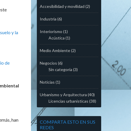
Accesibilidad y movilidad
(2)
este
Industria
(6)
Interiorismo
(1)
suelo y la
Acústica
(1)
Medio Ambiente
(2)
io de
Negocios
(6)
Sin categoría
(3)
Noticias
(1)
Ambiental
Urbanismo y Arquitectura
(40)
Licencias urbanísticas
(38)
demás, han
COMPARTA ESTO EN SUS
REDES