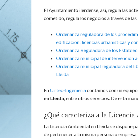
El Ayuntamiento ilerdense, así, regula las act
cometido, regula los negocios a través de las
Ordenanza reguladora de los procedimie
edificación: licencias urbanísticas y c
Ordenanza Reguladora de los Estableci
Ordenanza municipal de intervención ad
Ordenanza municipal reguladora del libr
Lleida
En
Cirtec-Ingeniería
contamos con un equipo 
en Lleida
, entre otros servicios. De esta man
¿Qué caracteriza a la Licencia
La Licencia Ambiental en Lleida se dispone p
de pertenecer a la misma persona o empresa t