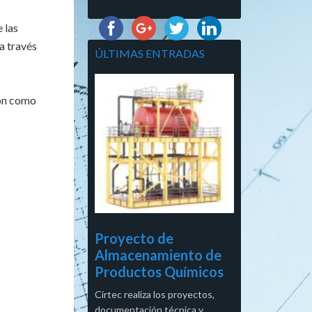
 las
 a través
ÚLTIMAS ENTRADAS
ión como
Proyecto de
Almacenamiento de
Productos Químicos
Cirtec realiza los proyectos,
documentación técnica y