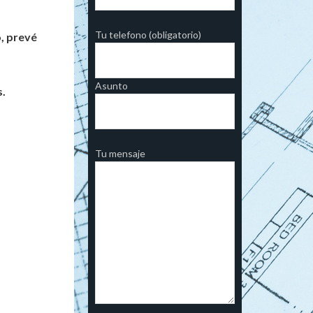
Tu telefono (obligatorio)
o, prevé
Asunto
s.
Tu mensaje