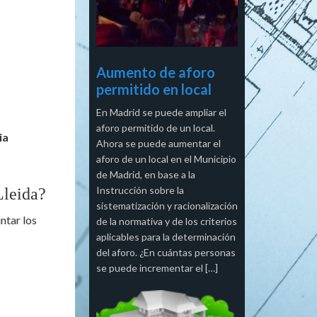
Aumento de aforo
permitido en local
En Madrid se puede ampliar el
aforo permitido de un local.
ia
Ahora se puede aumentar el
aforo de un local en el Municipio
de Madrid, en base a la
Instrucción sobre la
Lleida?
sistematización y racionalización
ntar los
de la normativa y de los criterios
aplicables para la determinación
del aforo. ¿En cuántas personas
se puede incrementar el […]