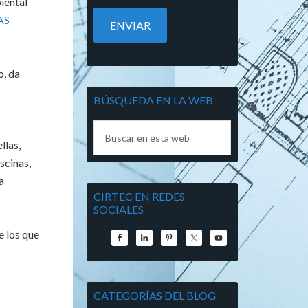
iental
AS
o, da
BÚSQUEDA EN LA WEB
llas,
scinas,
a
CIRTEC EN REDES
SOCIALES
e los que
CATEGORÍAS DEL BLOG