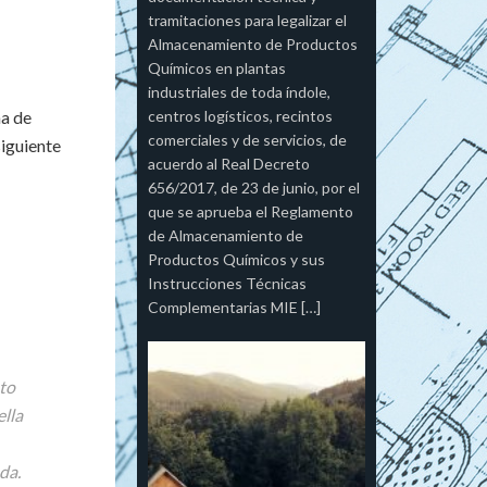
tramitaciones para legalizar el
Almacenamiento de Productos
Químicos en plantas
industriales de toda índole,
ha de
centros logísticos, recintos
comerciales y de servicios, de
siguiente
acuerdo al Real Decreto
656/2017, de 23 de junio, por el
que se aprueba el Reglamento
de Almacenamiento de
Productos Químicos y sus
Instrucciones Técnicas
Complementarias MIE […]
to
ella
da.