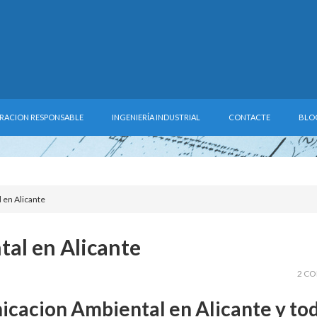
RACION RESPONSABLE
INGENIERÍA INDUSTRIAL
CONTACTE
BLO
d en Alicante
al en Alicante
2 C
icacion Ambiental en Alicante y tod