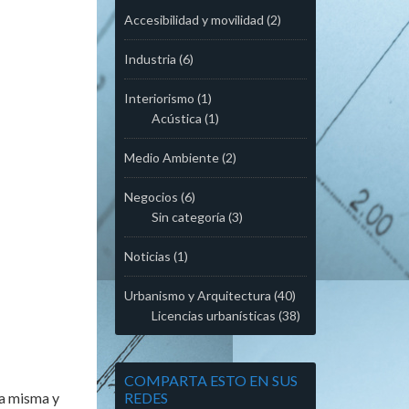
Accesibilidad y movilidad
(2)
Industria
(6)
Interiorismo
(1)
Acústica
(1)
Medio Ambiente
(2)
Negocios
(6)
Sin categoría
(3)
Noticias
(1)
Urbanismo y Arquitectura
(40)
Licencias urbanísticas
(38)
COMPARTA ESTO EN SUS
la misma y
REDES