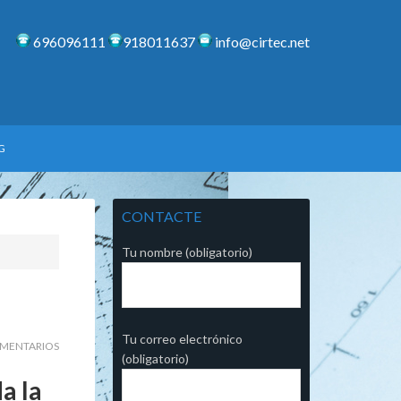
696096111
918011637
info@cirtec.net
G
CONTACTE
Tu nombre (obligatorio)
Tu correo electrónico
OMENTARIOS
(obligatorio)
a la