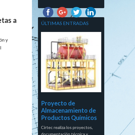
tas a
ÚLTIMAS ENTRADAS
ón y
l
Proyecto de
Almacenamiento de
Productos Químicos
Cirtec realiza los proyectos,
documentación técnica y