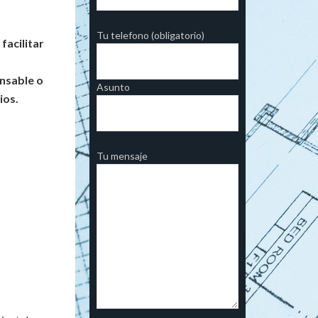
Tu telefono (obligatorio)
facilitar
onsable o
Asunto
ios.
Tu mensaje