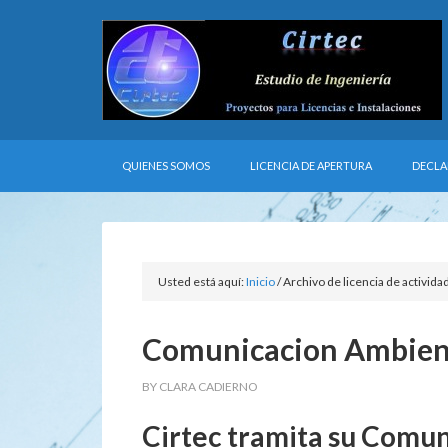
QUIENES SOMOS
LICENCIA DE APERTURA
DECLA
Usted está aquí:
Inicio
/
Archivo de licencia de activida
Comunicacion Ambient
BY
CLARA CADIERNO
Cirtec tramita su Comun