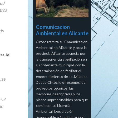
tud
tros
Comunicacion
rán
Ambiental en Alicante
Cirtec tramita su Comunicacion
Ambiental en Alicante y toda la
provincia Alicante apuesta por
as, la
la transparencia y agilización en
su ordenanza municipal, con la
determinación de facilitar el
emprendimiento de actividades.
 se
Desde Cirtec le ofrecemos los
proyectos técnicos, las
memorias descriptivas y los
á el
planos imprescindibles para que
comience su Licencia
de
Ambiental, Declaración
responsable o Comunicacion […]