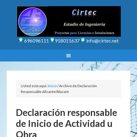
696096111
918011637
info@cirtec.net
Usted está aquí:
Inicio
/
Archivo de Declaración
Responsable Alicante/Alacant
Declaración responsable
de Inicio de Actividad u
Obra