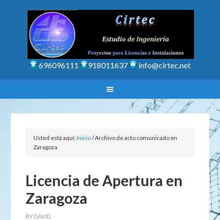
696096111
918011637
info@cirtec.net
Usted está aquí:
Inicio
/
Archivo de acto comunicado en
Zaragoza
Licencia de Apertura en
Zaragoza
BY
DAVID