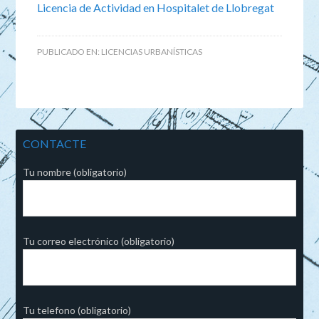
Licencia de Actividad en Hospitalet de Llobregat
PUBLICADO EN:
LICENCIAS URBANÍSTICAS
CONTACTE
Tu nombre (obligatorio)
Tu correo electrónico (obligatorio)
Tu telefono (obligatorio)