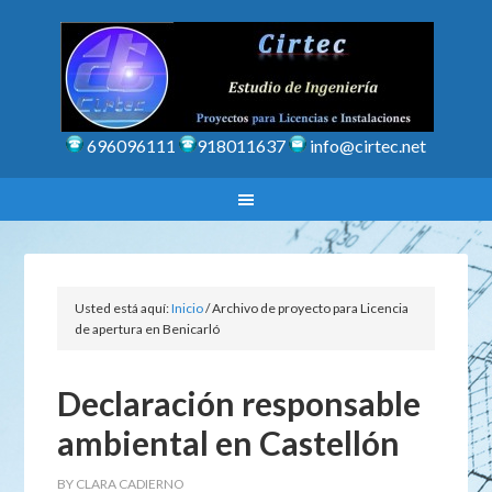
696096111
918011637
info@cirtec.net
Usted está aquí:
Inicio
/
Archivo de proyecto para Licencia
de apertura en Benicarló
Declaración responsable
ambiental en Castellón
BY
CLARA CADIERNO