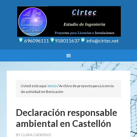
696096111
918011637
info@cirtec.net
Usted está aquí:
Inicio
/
Archivo de proyecto para Licencia
de actividad en Benicasim
Declaración responsable
ambiental en Castellón
BY
CLARA CADIERNO