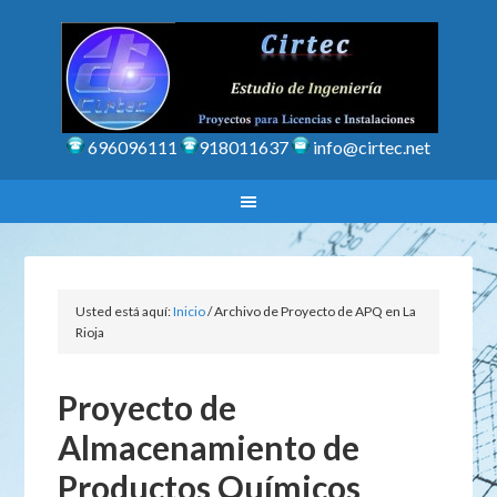
696096111
918011637
info@cirtec.net
Usted está aquí:
Inicio
/
Archivo de Proyecto de APQ en La
Rioja
Proyecto de
Almacenamiento de
Productos Químicos