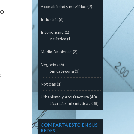
Accesibilidad y movilidad
(2)
no
Industria
(6)
Interiorismo
(1)
Acústica
(1)
Medio Ambiente
(2)
Negocios
(6)
Sin categoría
(3)
s
Noticias
(1)
Urbanismo y Arquitectura
(40)
Licencias urbanísticas
(38)
COMPARTA ESTO EN SUS
REDES