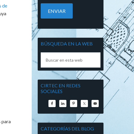
s de
uya
BÚSQUEDA EN LA WEB
CIRTEC EN REDES
SOCIALES
s para
CATEGORÍAS DEL BLOG