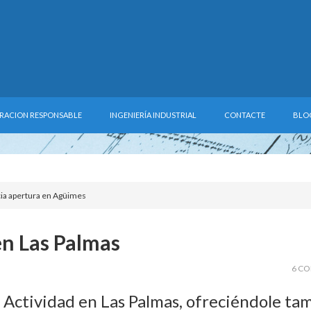
RACION RESPONSABLE
INGENIERÍA INDUSTRIAL
CONTACTE
BLO
ia apertura en Agüimes
en Las Palmas
6 C
e Actividad en Las Palmas, ofreciéndole ta