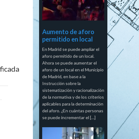
Aumento de aforo
permitido en local
En Madrid se puede ampliar el
aforo permitido de un local.
Ahora se puede aumentar el
ficada
aforo de un local en el Municipio
de Madrid, en base a la
Instrucción sobre la
sistematización y racionalización
de la normativa y de los criterios
aplicables para la determinación
del aforo. ¿En cuántas personas
se puede incrementar el […]