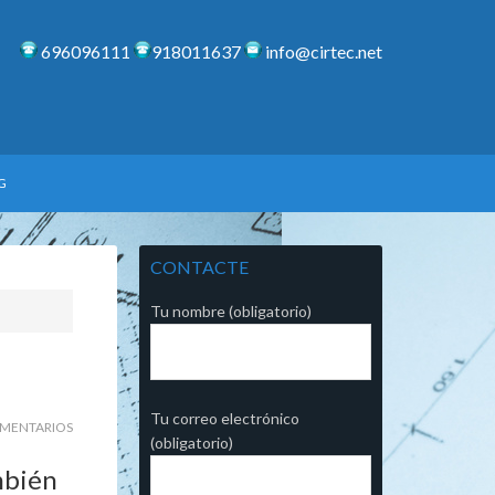
696096111
918011637
info@cirtec.net
G
CONTACTE
Tu nombre (obligatorio)
Tu correo electrónico
OMENTARIOS
(obligatorio)
mbién