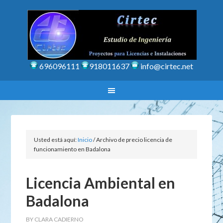
696096111
918011637
info@cirtec.net
Usted está aquí:
Inicio
/
Archivo de precio licencia de
funcionamiento en Badalona
Licencia Ambiental en
Badalona
BY
CLARA CADIERNO