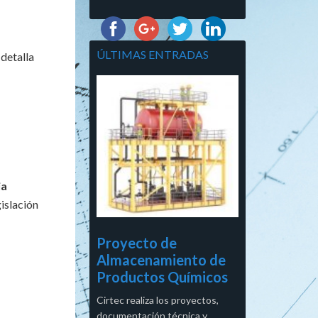
ÚLTIMAS ENTRADAS
 detalla
ia
gislación
Proyecto de
Almacenamiento de
Productos Químicos
Cirtec realiza los proyectos,
documentación técnica y