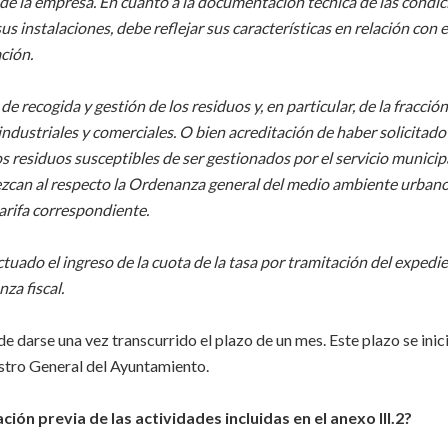
 de la empresa. En cuanto a la documentación técnica de las condi
s instalaciones, debe reflejar sus características en relación con e
ción.
 recogida y gestión de los residuos y, en particular, de la fracció
industriales y comerciales. O bien acreditación de haber solicitado 
residuos susceptibles de ser gestionados por el servicio municip
ezcan al respecto la Ordenanza general del medio ambiente urbano
tarifa correspondiente.
uado el ingreso de la cuota de la tasa por tramitación del expedien
za fiscal.
e darse una vez transcurrido el plazo de un mes. Este plazo se inic
istro General del Ayuntamiento.
ión previa de las actividades incluidas en el anexo III.2?