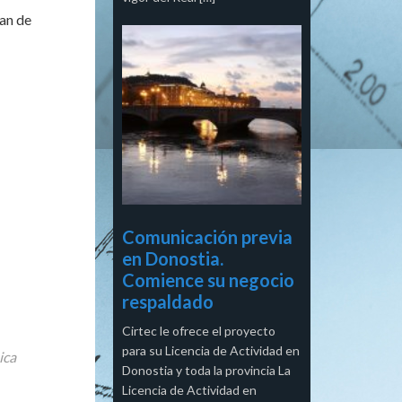
han de
Comunicación previa
en Donostia.
Comience su negocio
respaldado
Cirtec le ofrece el proyecto
para su Licencia de Actividad en
ica
Donostia y toda la provincia La
Licencia de Actividad en