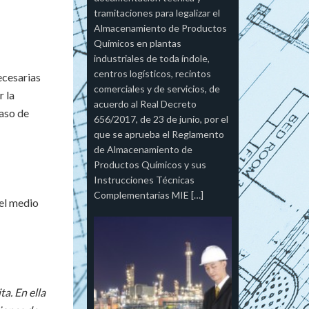
tramitaciones para legalizar el
Almacenamiento de Productos
Químicos en plantas
industriales de toda índole,
centros logísticos, recintos
ecesarias
comerciales y de servicios, de
r la
acuerdo al Real Decreto
caso de
656/2017, de 23 de junio, por el
que se aprueba el Reglamento
de Almacenamiento de
Productos Químicos y sus
Instrucciones Técnicas
Complementarias MIE […]
 el medio
a. En ella