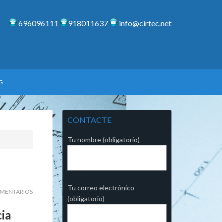
696096111
918011637
info@cirtec.net
G
CONTACTE
Tu nombre (obligatorio)
Tu correo electrónico
OMENTARIOS
(obligatorio)
cia