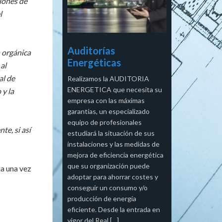
ciones de
l
Auditorías
n orgánica
Energéticas
al
al de
Realizamos la AUDITORIA
ENERGETICA que necesita su
 y la
empresa con las máximas
garantías, un especializado
equipo de profesionales
te, si así
estudiará la situación de sus
instalaciones y las medidas de
mejora de eficiencia energética
que su organización puede
ia una vez
adoptar para ahorrar costes y
conseguir un consumo y/o
producción de energía
eficiente. Desde la entrada en
vigor del Real […]