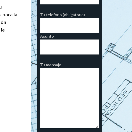
u
s para la
Tu telefono (obligatorio)
ión
 le
Asunto
Tu mensaje