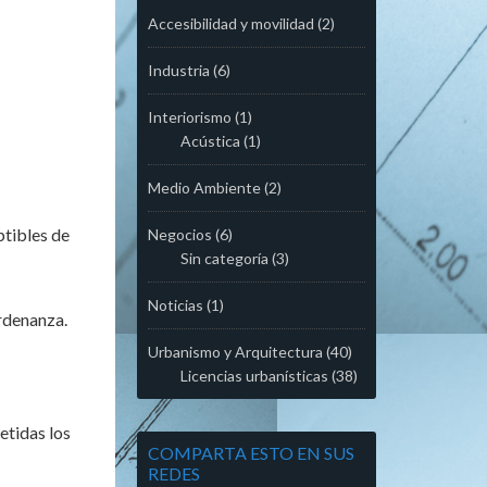
Accesibilidad y movilidad
(2)
Industria
(6)
Interiorismo
(1)
Acústica
(1)
Medio Ambiente
(2)
ptibles de
Negocios
(6)
Sin categoría
(3)
Noticias
(1)
ordenanza.
Urbanismo y Arquitectura
(40)
Licencias urbanísticas
(38)
etidas los
COMPARTA ESTO EN SUS
REDES