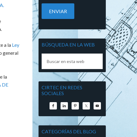
A.
e
.
BÚSQUEDA EN LA WEB
e a la
Ley
o general
e la
 DE
CIRTEC EN REDES
SOCIALES
CATEGORÍAS DEL BLOG