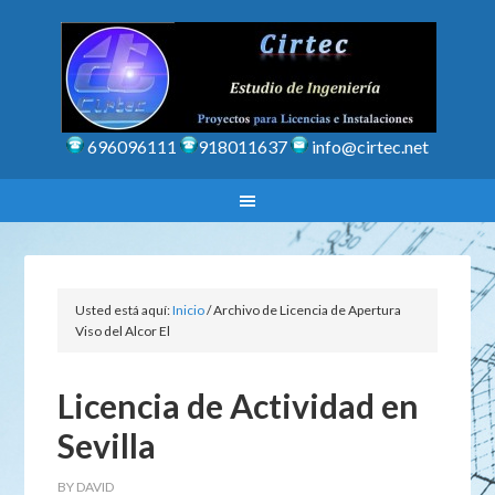
696096111
918011637
info@cirtec.net
Usted está aquí:
Inicio
/
Archivo de Licencia de Apertura
Viso del Alcor El
Licencia de Actividad en
Sevilla
BY
DAVID