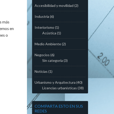
Accesibilidad y movilidad
(2)
Industria
(6)
os más
Interiorismo
(1)
aremos en
Acústica
(1)
nes o
Medio Ambiente
(2)
Negocios
(6)
Sin categoría
(3)
Noticias
(1)
Urbanismo y Arquitectura
(40)
Licencias urbanísticas
(38)
COMPARTA ESTO EN SUS
REDES