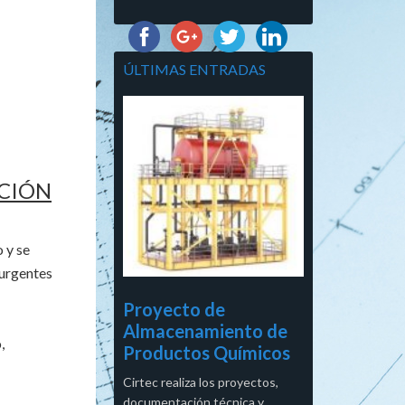
ÚLTIMAS ENTRADAS
ACIÓN
 y se
 urgentes
Proyecto de
Almacenamiento de
,
Productos Químicos
Cirtec realiza los proyectos,
documentación técnica y