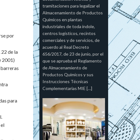
tramitaciones para legalizar el
Almacenamiento de Productos
Químicos en plantas
industriales de toda índole,
centros logísticos, recintos
rse por
comerciales y de servicios, de
acuerdo al Real Decreto
 22 de la
656/2017, de 23 de junio, por el
e 2001)
que se aprueba el Reglamento
 barreras
de Almacenamiento de
Productos Químicos y sus
Instrucciones Técnicas
ntra
Complementarias MIE […]
idas para
l.
 el