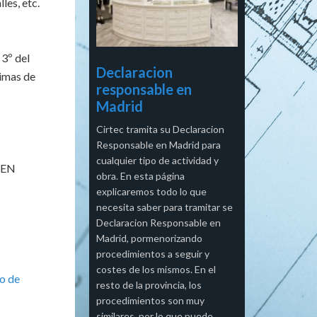
les, etc.
 3º del
Declaracion
nimas de
responsable en
Madrid
Cirtec tramita su Declaracion
Responsable en Madrid para
cualquier tipo de actividad y
DEN
obra. En esta página
explicaremos todo lo que
necesita saber para tramitar se
Declaracion Responsable en
Madrid, pormenorizando
procedimientos a seguir y
costes de los mismos. En el
o de
resto de la provincia, los
procedimientos son muy
similares, por lo que puede