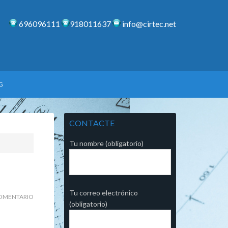
696096111
918011637
info@cirtec.net
G
CONTACTE
Tu nombre (obligatorio)
Tu correo electrónico
OMENTARIO
(obligatorio)