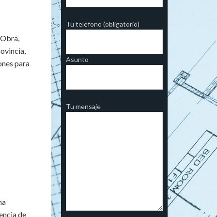
Tu telefono (obligatorio)
 Obra,
rovincia,
Asunto
ones para
Tu mensaje
na
cencia de