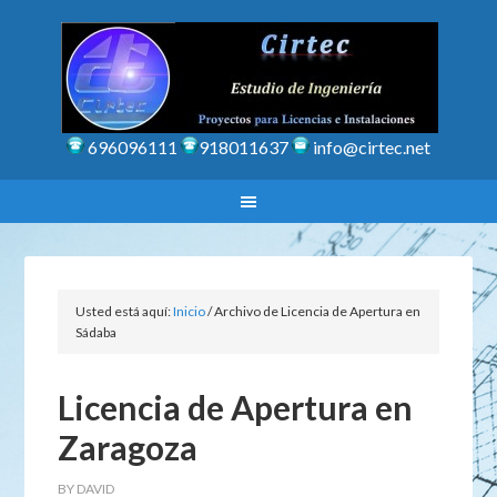
696096111
918011637
info@cirtec.net
Usted está aquí:
Inicio
/
Archivo de Licencia de Apertura en
Sádaba
Licencia de Apertura en
Zaragoza
BY
DAVID