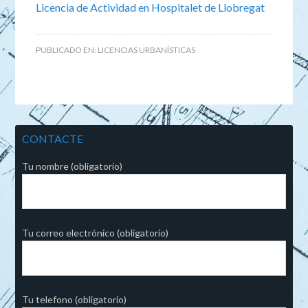
Licencia de Actividad en Hospitalet de Llobregat
PUBLICADO EN:
LICENCIAS URBANÍSTICAS
CONTACTE
Tu nombre (obligatorio)
Tu correo electrónico (obligatorio)
Tu telefono (obligatorio)