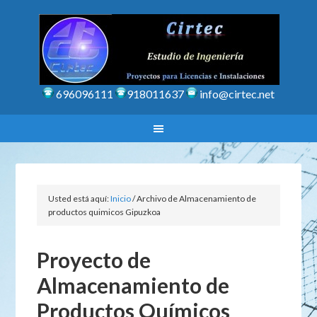
696096111
918011637
info@cirtec.net
Usted está aquí:
Inicio
/
Archivo de Almacenamiento de
productos quimicos Gipuzkoa
Proyecto de
Almacenamiento de
Productos Químicos