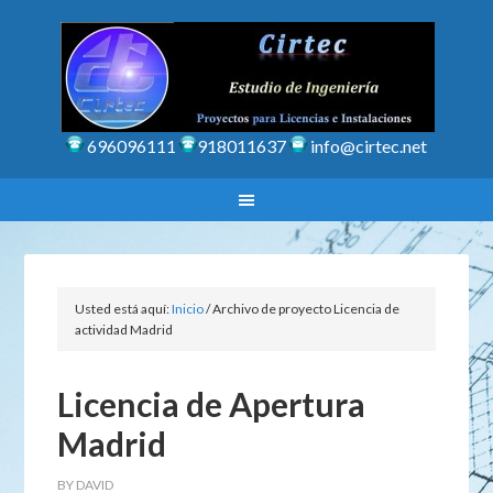
696096111
918011637
info@cirtec.net
Usted está aquí:
Inicio
/
Archivo de proyecto Licencia de
actividad Madrid
Licencia de Apertura
Madrid
BY
DAVID