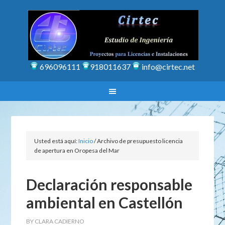
696096111
918011637
info@cirtec.net
Usted está aquí:
Inicio
/
Archivo de presupuesto licencia
de apertura en Oropesa del Mar
Declaración responsable
ambiental en Castellón
BY
CLARA CADIERNO