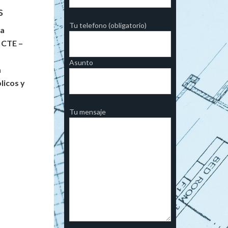
s
Tu telefono (obligatorio)
La
l CTE –
Asunto
a
licos y
Tu mensaje