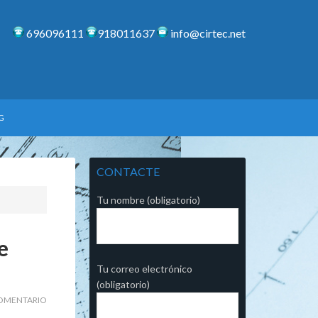
696096111
918011637
info@cirtec.net
G
CONTACTE
Tu nombre (obligatorio)
e
Tu correo electrónico
(obligatorio)
COMENTARIO