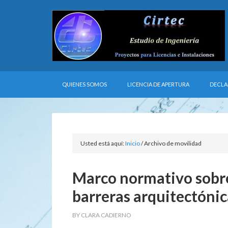
QUIENES SOMOS
LICENCIA DE APERTURA
DECLA
Usted está aquí:
Inicio
/
Archivo de movilidad
Marco normativo sobre 
barreras arquitectónic
BY
CLARA CADIERNO