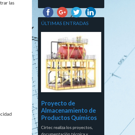
trar las
ÚLTIMAS ENTRADAS
Proyecto de
Almacenamiento de
acidad
Productos Químicos
Cirtec realiza los proyectos,
documentación técnica y