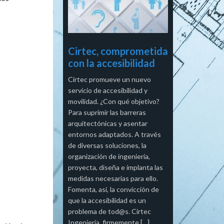
Cirtec, comprometida
con la accesibilidad
Cirtec promueve un nuevo
servicio de accesibilidad y
movilidad. ¿Con qué objetivo?
Para suprimir las barreras
arquitectónicas y asentar
entornos adaptados. A través
de diversas soluciones, la
organización de ingeniería,
proyecta, diseña e implanta las
medidas necesarias para ello.
Fomenta, así, la convicción de
que la accesibilidad es un
problema de tod@s. Cirtec
Ingeniería, firmemente […]