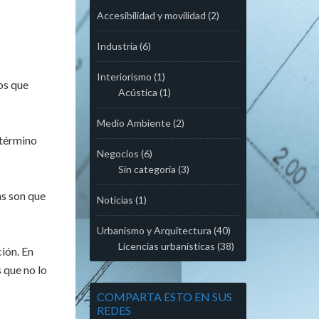
Accesibilidad y movilidad
(2)
Industria
(6)
Interiorismo
(1)
os que
Acústica
(1)
Medio Ambiente
(2)
 término
Negocios
(6)
Sin categoría
(3)
as son que
Noticias
(1)
Urbanismo y Arquitectura
(40)
Licencias urbanísticas
(38)
ión. En
 que no lo
COMPARTA ESTO EN SUS
REDES