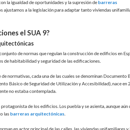
on la igualdad de oportunidades y la supresión de
barreras
s ajustamos a la legislación para adaptar tanto viviendas unifamili
aciones el SUA 9?
quitectónicas
 conjunto de normas que regulan la construcción de edificios en Es
s de habitabilidad y seguridad de las edificaciones.
rie de normativas, cada una de las cuales se denominan Documento 
to Básico de Seguridad de Utilización y Accesibilidad), nace en 
mente no estaba contemplada.
en protagonista de los edificios. Los puebla y se asienta, aunque aún
to las
barreras arquitectónicas
.
forman en actor principal de las calles, las viviendas unifamiliares y 