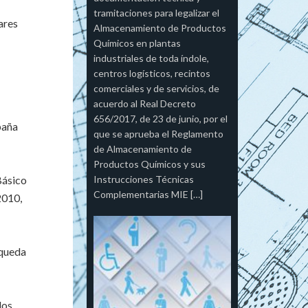
tramitaciones para legalizar el
ares
Almacenamiento de Productos
Químicos en plantas
industriales de toda índole,
centros logísticos, recintos
comerciales y de servicios, de
acuerdo al Real Decreto
656/2017, de 23 de junio, por el
paña
que se aprueba el Reglamento
de Almacenamiento de
Productos Químicos y sus
Básico
Instrucciones Técnicas
Complementarias MIE […]
2010,
 queda
los