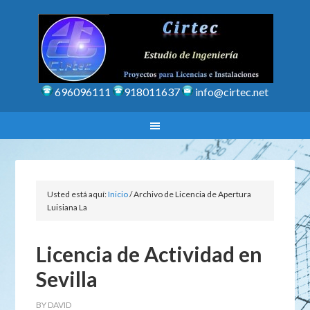
696096111
918011637
info@cirtec.net
Usted está aquí:
Inicio
/
Archivo de Licencia de Apertura
Luisiana La
Licencia de Actividad en
Sevilla
BY
DAVID