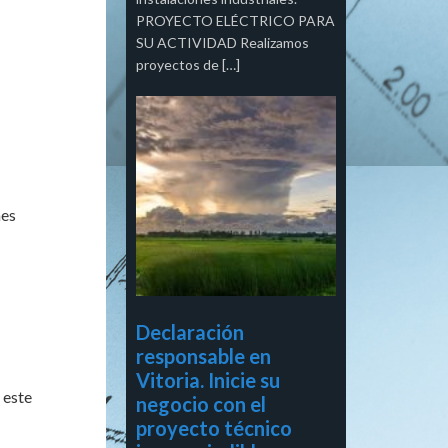
PROYECTO ELÉCTRICO PARA
SU ACTIVIDAD Realizamos
proyectos de […]
nes
Declaración
responsable en
Vitoria. Inicie su
 este
negocio con el
proyecto técnico