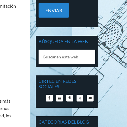
amitación
BÚSQUEDA EN LA WEB
CIRTEC EN REDES
SOCIALES
os más
e nos
ad, los
CATEGORÍAS DEL BLOG