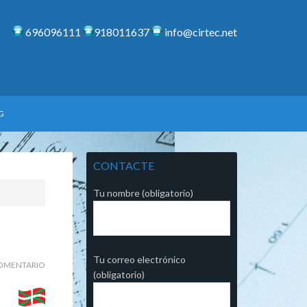
696096111
918011637
info@cirtec.net
G
CONTACTE
Tu nombre (obligatorio)
Tu correo electrónico
OMENTARIO
(obligatorio)