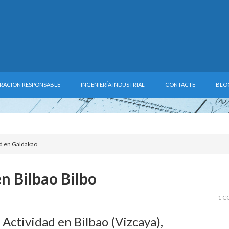
RACION RESPONSABLE
INGENIERÍA INDUSTRIAL
CONTACTE
BLO
ad en Galdakao
en Bilbao Bilbo
1 C
 Actividad en Bilbao (Vizcaya),