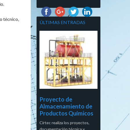
io.
o técnico,
ÚLTIMAS ENTRADAS
Proyecto de
Almacenamiento de
Productos Químicos
Cirtec realiza los proyectos,
documentación técnica y