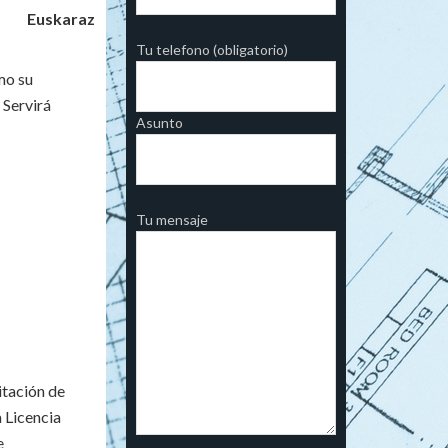
Euskaraz
Tu telefono (obligatorio)
mo su
 Servirá
Asunto
Tu mensaje
itación de
a Licencia
e