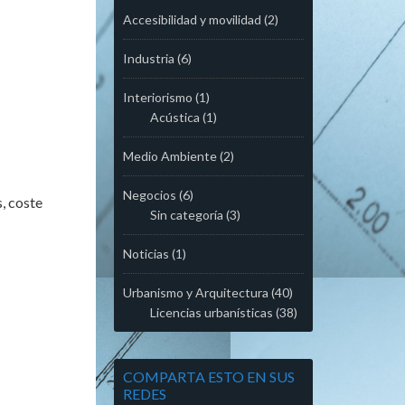
Accesibilidad y movilidad
(2)
Industria
(6)
Interiorismo
(1)
Acústica
(1)
Medio Ambiente
(2)
Negocios
(6)
, coste
Sin categoría
(3)
Noticias
(1)
Urbanismo y Arquitectura
(40)
Licencias urbanísticas
(38)
COMPARTA ESTO EN SUS
REDES