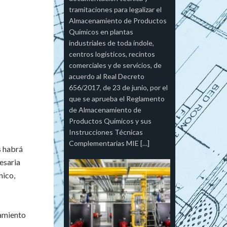
tramitaciones para legalizar el
Almacenamiento de Productos
Químicos en plantas
industriales de toda índole,
centros logísticos, recintos
comerciales y de servicios, de
acuerdo al Real Decreto
656/2017, de 23 de junio, por el
que se aprueba el Reglamento
de Almacenamiento de
Productos Químicos y sus
Instrucciones Técnicas
Complementarias MIE […]
s habrá
esaria
nico,
tamiento