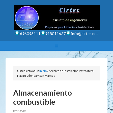
696096111
918011637
info@cirtec.net
Usted está aquí:
Inicio
/
Archivo de Instalación Petrolífera
Navarredonda y San Mamés
Almacenamiento
combustible
BY
DAVID